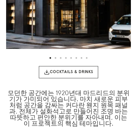
n
title="Hotel Urban Madrid" alt="Entrada con letrero
ti
“GLASS” y fachada iluminada junto a la calle.">
in
ba
COCKTAILS & DRINKS
모던한 공간에는 1920년대 마드리드의 분위
기가 가미되어 있습니다. 마치 새로운 피부
처럼 공간을 감싸는 커다란 웬지 원목 패널
과, 전체가 설화석고로 만들어진 조명 바는
따뜻하고 편안한 분위기를 자아내며, 이는
이 프로젝트의 핵심 테마입니다.