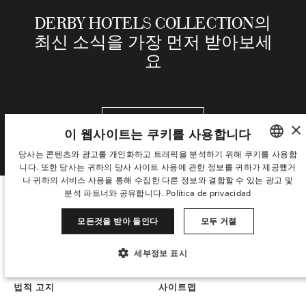
DERBY HOTELS COLLECTION의
최신 소식을 가장 먼저 받아보세
요
뉴스레터
×
이 웹사이트는 쿠키를 사용합니다
당사는 콘텐츠와 광고를 개인화하고 트래픽을 분석하기 위해 쿠키를 사용합
니다. 또한 당사는 귀하의 당사 사이트 사용에 관한 정보를 귀하가 제공했거
SPANISH
나 귀하의 서비스 사용을 통해 수집한 다른 정보와 결합할 수 있는 광고 및
ENGLISH
분석 파트너와 공유합니다.
Política de privacidad
CATALAN
모든것을 받아 들인다
모두 거절
GERMAN
세부정보 표시
FRENCH
COOKIES
PRIVACY
꼭 필요한
성능
타겟팅
기능성
ITALIAN
법적 고지
사이트맵
CHINESE (SIMPLIFIED)