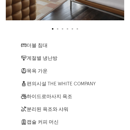
더블 침대
계절별 냉난방
목욕 가운
편의시설 THE WHITE COMPANY
하이드로마사지 욕조
분리된 욕조와 샤워
캡슐 커피 머신