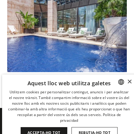
×
TERRASSA AMB BAR I PISCINA
Aquest lloc web utilitza galetes
LA TERRASSA DE L'URBAN
Utilitzem cookies per personalitzar contingut, anuncis i per analitzar
el nostre trànsit. També compartim informació sobre el vostre ús del
SPANISH
nostre lloc amb els nostres socis publicitaris i analítics que poden
ENGLISH
combinar-la amb altra informació que els heu proporcionat o que han
recopilat a partir del vostre ús dels seus serveis.
Política de
CATALAN
privacidad
SIGUES EL PRIMER A
GERMAN
ACCEPTA-HO TOT
REBUTJA-HO TOT