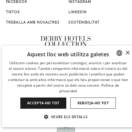
FACEBOOK
INSTAGRAM
TIKTOK
LINKEDIN
TREBALLA AMB NOSALTRES
SOSTENIBILITAT
×
Aquest lloc web utilitza galetes
Utilitzem cookies per personalitzar contingut, anuncis i per analitzar
el nostre trànsit. També compartim informació sobre el vostre ús del
SPANISH
nostre lloc amb els nostres socis publicitaris i analítics que poden
ENGLISH
combinar-la amb altra informació que els heu proporcionat o que han
recopilat a partir del vostre ús dels seus serveis.
Política de
CATALAN
privacidad
GERMAN
ACCEPTA-HO TOT
REBUTJA-HO TOT
FRENCH
VEURE ELS DETALLS
ITALIAN
CHINESE (SIMPLIFIED)
ESTRICTAMENT NECESSÀRIES
RENDIMENT