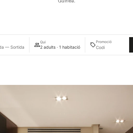
Guinea.
Promoció
Qui
da — Sortida
2 adults · 1 habitació