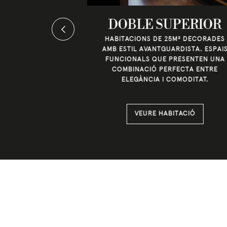
PERIOR
DOBLE SUPERIOR
EX
HABITACIONS DE 25M² DECORADES
AMB ESTIL AVANTGUARDISTA. ESPAI
ONS DÚPLEX DE
FUNCIONALS QUE PRESENTEN UNA
N DOS NIVELLS,
COMBINACIÓ PERFECTA ENTRE
I A LA PLANTA
ELEGÀNCIA I COMODITAT.
 DE 10M² A LA
ERIOR.
TACIÓ
VEURE HABITACIÓ