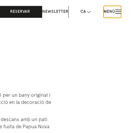
RESERVAR
NEWSLETTER
CA
MENÚ
 per un bany original i
ecció en la decoració de
de descans amb un pati
de fusta de Papua Nova