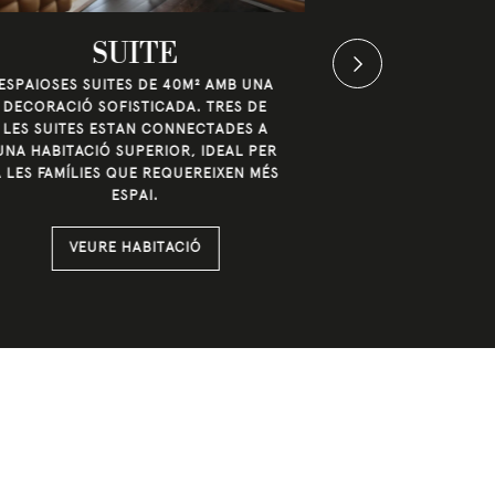
SUITE
DOBLE
D
ESPAIOSES SUITES DE 40M² AMB UNA
DECORACIÓ SOFISTICADA. TRES DE
ESPAIOSES HA
LES SUITES ESTAN CONNECTADES A
32M² DISTRIBU
UNA HABITACIÓ SUPERIOR, IDEAL PER
AMB ZONA DOR
A LES FAMÍLIES QUE REQUEREIXEN MÉS
INFERIOR I U
ESPAI.
PLANT
VEURE HABITACIÓ
VEUR