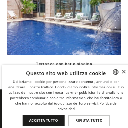
Terrazza con bar e piscina
×
Questo sito web utilizza cookie
LA TERRAZZA DELL'URBAN
Utilizziamo i cookie per personalizzare contenuti, annunci e per
analizzare il nostro traffico. Condividiamo inoltre informazioni sul tuo
SPANISH
utilizzo del nostro sito con i nostri partner pubblicitari e di analisi che
ENGLISH
potrebbero combinarle con altre informazioni che hai fornito loro o
che hanno raccolto dal tuo utilizzo dei loro servizi.
Política de
SCOPRI PER PRIMO LE NOVITÀ DI
CATALAN
privacidad
DERBY HOTELS COLLECTION
GERMAN
ACCETTA TUTTO
RIFIUTA TUTTO
FRENCH