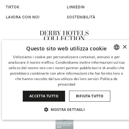
TIKTOK
LINKEDIN
LAVORA CON NOI
SOSTENIBILITÀ
×
Questo sito web utilizza cookie
Utilizziamo i cookie per personalizzare contenuti, annunci e per
analizzare il nostro traffico. Condividiamo inoltre informazioni sul tuo
SPANISH
utilizzo del nostro sito con i nostri partner pubblicitari e di analisi che
ENGLISH
potrebbero combinarle con altre informazioni che hai fornito loro o
che hanno raccolto dal tuo utilizzo dei loro servizi.
Política de
CATALAN
privacidad
GERMAN
ACCETTA TUTTO
RIFIUTA TUTTO
FRENCH
MOSTRA DETTAGLI
ITALIAN
CHINESE (SIMPLIFIED)
STRETTAMENTE NECESSARI
PERFORMANCE