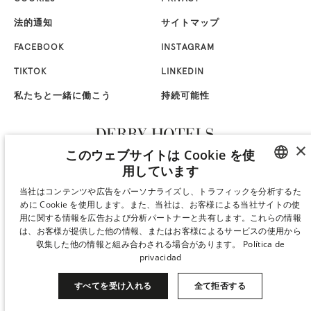
法的通知
サイトマップ
FACEBOOK
INSTAGRAM
TIKTOK
LINKEDIN
私たちと一緒に働こう
持続可能性
×
このウェブサイトは Cookie を使
用しています
SPANISH
当社はコンテンツや広告をパーソナライズし、トラフィックを分析するた
めに Cookie を使用します。また、当社は、お客様による当社サイトの使
ENGLISH
用に関する情報を広告および分析パートナーと共有します。これらの情報
は、お客様が提供した他の情報、またはお客様によるサービスの使用から
CATALAN
収集した他の情報と組み合わされる場合があります。
Política de
privacidad
GERMAN
FRENCH
すべてを受け入れる
全て拒否する
ITALIAN