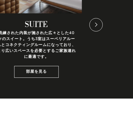
SUITE
JUNI
洗練された内装が施された広々とした40
モダンで機能的
㎡のスイート。うち3室はスーペリアルー
に溶け込む美し
ムとコネクティングルームになっており、
が備
より広いスペースを必要とするご家族連れ
に最適です。
部屋を見る