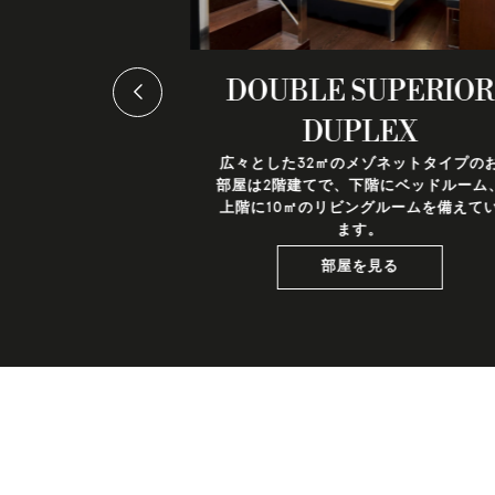
SUITE
DOUBLE SUPERIOR
DUPLEX
の客室には、空間
張りのバスルーム
広々とした32㎡のメゾネットタイプの
ます。
部屋は2階建てで、下階にベッドルーム
上階に10㎡のリビングルームを備えて
ます。
る
部屋を見る