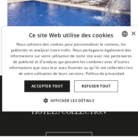
×
Ce site Web utilise des cookies
Nous utilisons des cookies pour personnaliser le contenu, les
Terrasse avec bar et piscine
publicités et analyser notre trafic. Nous partageons également des
SPANISH
informations sur votre utilisation de notre site avec nos partenaires
LA TERRASSE DE L'URBAN
ENGLISH
de publicité et d"analyse qui peuvent les combiner avec d"autres
informations que vous leur avez fournies ou qu"ils ont collectées lors
CATALAN
de votre utilisation de leurs services.
Política de privacidad
GERMAN
ACCEPTER TOUT
REFUSER TOUT
FRENCH
SOYEZ LE PREMIER À DÉCOUVRIR
AFFICHER LES DÉTAILS
ITALIAN
LES NOUVEAUTÉS DE DERBY
HOTELS COLLECTION
CHINESE (SIMPLIFIED)
STRICTEMENT NÉCESSAIRES
PERFORMANCE
JAPANESE
CIBLAGE
FONCTIONNALITÉ
KOREAN