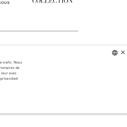
NOUS
×
e trafic. Nous
rtenaires de
SPANISH
 leur avez
ENGLISH
 privacidad
CATALAN
GERMAN
FRENCH
LITÉ
NON CLASSIFIÉS
ITALIAN
CHINESE (SIMPLIFIED)