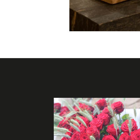
s Collection">
title="Buffet de Desayuno De
utensilios en un comedor con