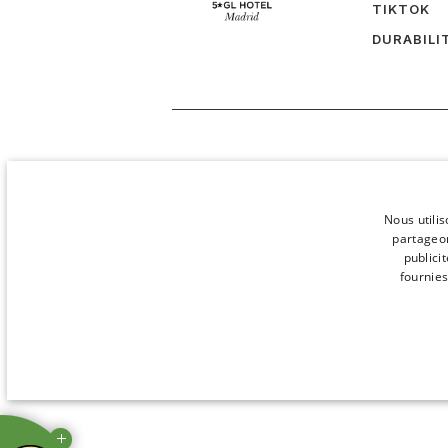
TIKTOK
DURABILI
Nous utilis
partageon
publici
fournies
STRICTEMENT NÉCESS