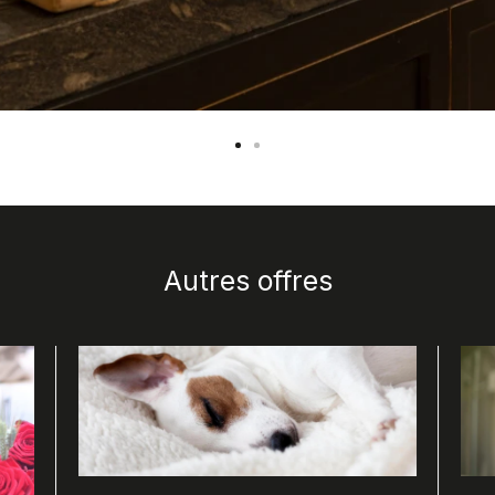
rby Hotels Collection" alt="Se ve una mesa de buffet con 
 iluminación de techo.">
Autres offres