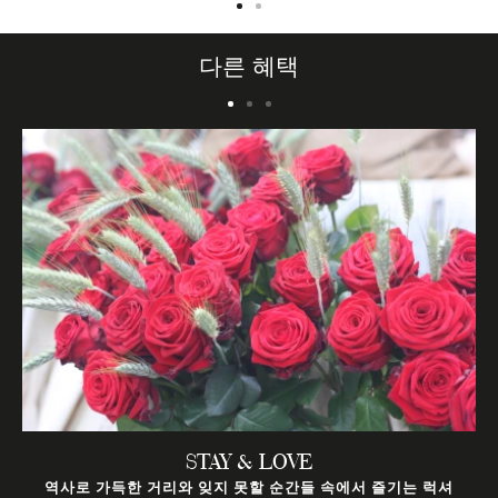
>
alt="Se ve una mesa de buffet con bandejas de
al
comida y utensilios en un comedor con iluminación
다른 혜택
de techo.">
STAY & LOVE
역사로 가득한 거리와 잊지 못할 순간들 속에서 즐기는 럭셔