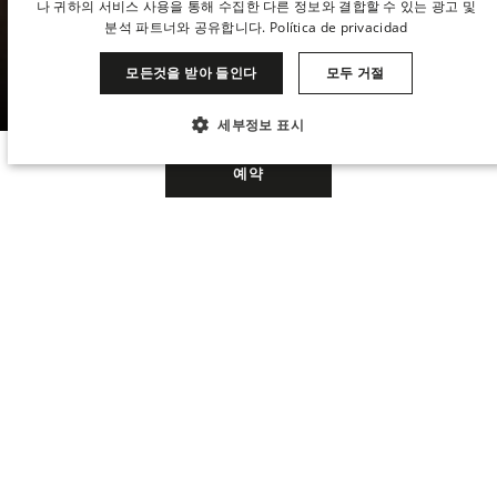
나 귀하의 서비스 사용을 통해 수집한 다른 정보와 결합할 수 있는 광고 및
ENGLISH
분석 파트너와 공유합니다.
Política de privacidad
객실 및 스위트
CATALAN
모든것을 받아 들인다
모두 거절
GERMAN
세부정보 표시
FRENCH
꼭 필요한
성능
타겟팅
기능성
ITALIAN
예약
CHINESE (SIMPLIFIED)
분류되지 않음
JAPANESE
When
Manage my booking
When
Promotion
Who
Who
KOREAN
마드리드 중심부의 그랜드 럭셔리 객실
꼭 필요한
성능
타겟팅
기능성
DUTCH
분류되지 않음
호텔 어반 5*GL의 96개 객실과 우아한 디자
Room 1
Room 1
인 스위트룸은 탁월한 시설과 서비스를 갖추
꼭 필요한 쿠키는 사용자 로그인 및 계정 관리와 같은 핵심 웹사이트 기능을 허용
고 있습니다.
합니다. 꼭 필요한 쿠키가 없으면 웹사이트를 제대로 사용할 수 없습니다.
adults
adults
2
2
From 13 years
From 13 years
이름
공급자 / 도메인
만료
설명
children
children
BatchID
0
0
.hotelurban.com
1초
ID del batch del
Up to 12 years
Up to 12 years
envio de MC -
Cookie necesaria
para recuperar la