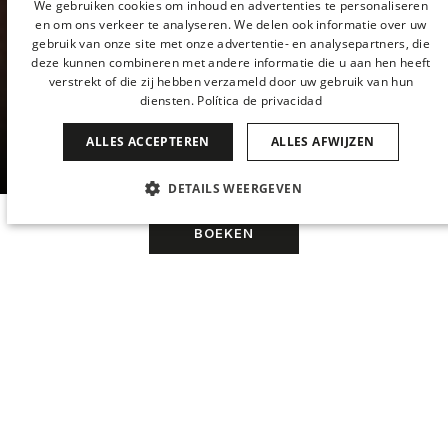
SPANISH
We gebruiken cookies om inhoud en advertenties te personaliseren
en om ons verkeer te analyseren. We delen ook informatie over uw
ENGLISH
gebruik van onze site met onze advertentie- en analysepartners, die
deze kunnen combineren met andere informatie die u aan hen heeft
CATALAN
verstrekt of die zij hebben verzameld door uw gebruik van hun
diensten.
Política de privacidad
GERMAN
KAMERS EN SUITES
FRENCH
ALLES ACCEPTEREN
ALLES AFWIJZEN
ITALIAN
DETAILS WEERGEVEN
CHINESE (SIMPLIFIED)
STRIKT NOODZAKELIJK
PRESTATIE
BOEKEN
JAPANESE
KOREAN
TARGETING
FUNCTIONEEL
DUTCH
NIET-GECLASSIFICEERD
Wanneer
Beheer mijn Boeking
Wanneer
Promotie
Wie
Wie
GRAND-LUXE KAMERS IN HET CENTRUM VAN MADRID
De 96 kamers en elegante design suites
Kamer 1
Kamer 1
van Hotel Urban 5*GL beschikken over
uitstekende voorzieningen en service.
Strikt noodzakelijk
Prestatie
Targeting
Functioneel
volwassenen
volwassenen
2
2
Vanaf 13 jaar
Vanaf 13 jaar
Niet-geclassificeerd