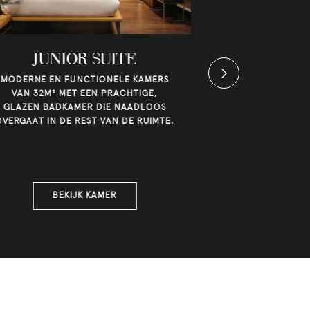
JUNIOR SUITE
DOUBL
MODERNE EN FUNCTIONELE KAMERS
D
VAN 32M² MET EEN PRACHTIGE,
DUPLEXKAMERS
GLAZEN BADKAMER DIE NAADLOOS
OVER TWEE VE
OVERGAAT IN DE REST VAN DE RUIMTE.
SLAAPG
BENEDENVE
WOONKAMER
BOVEN
BEKIJK KAMER
BEK