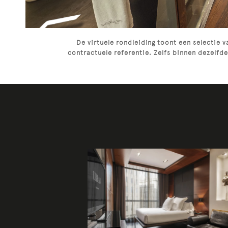
De virtuele rondleiding toont een selectie v
contractuele referentie. Zelfs binnen dezelfde