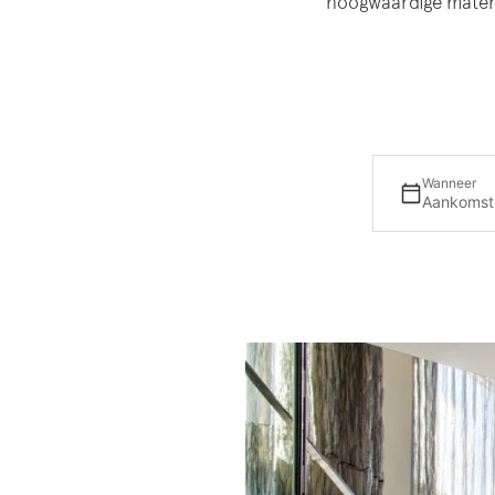
hoogwaardige mater
Wanneer
Aankomst