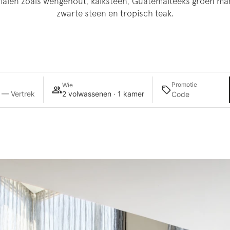
ialen zoals wengéhout, kalksteen, Guatemalteeks groen m
zwarte steen en tropisch teak.
Promotie
Wie
 — Vertrek
2 volwassenen · 1 kamer