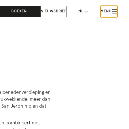
BOEKEN
NIEUWSBRIEF
NL
MENU
de benedenverdieping en
drukwekkende, meer dan
e San Jerónimo en dat
gen combineert met