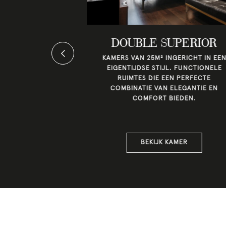
PERIOR
DOUBLE SUPERIOR
KAMERS VAN 25M² INGERICHT IN EE
EX
EIGENTIJDSE STIJL. FUNCTIONELE
32M² VERDEELD
RUIMTES DIE EEN PERFECTE
NGEN, MET HET
COMBINATIE VAN ELEGANTIE EN
E OP DE
COMFORT BIEDEN.
ING EN EEN
10M² OP DE
EPING.
AMER
BEKIJK KAMER