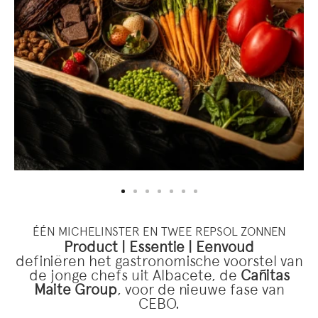
title="Restaurante CEBO Hotel Urban Madrid"
ti
una
alt="Restaurante CEBO Hotel Urban Madrid">
al
ÉÉN MICHELINSTER EN TWEE REPSOL ZONNEN
Product | Essentie | Eenvoud
definiëren het gastronomische voorstel van
de jonge chefs uit Albacete, de
Cañitas
Maite Group
, voor de nieuwe fase van
CEBO.