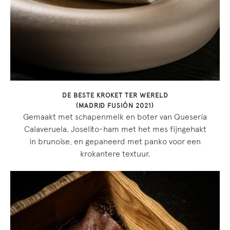
DE BESTE KROKET TER WERELD
(MADRID FUSIÓN 2021)
Gemaakt met schapenmelk en boter van Quesería
Calaveruela, Joselito-ham met het mes fijngehakt
in brunoise, en gepaneerd met panko voor een
krokantere textuur.