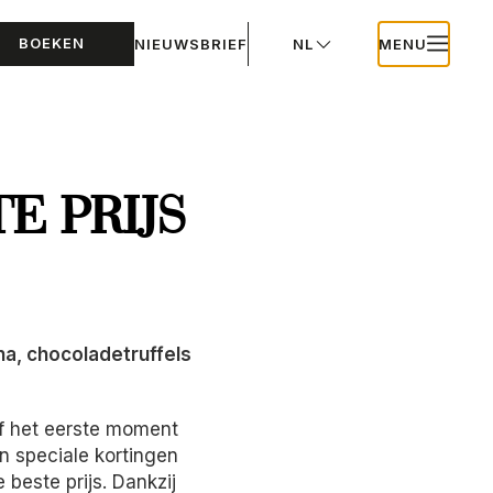
BOEKEN
NIEUWSBRIEF
NL
MENU
E PRIJS
, ​​chocoladetruffels
af het eerste moment
n speciale kortingen
beste prijs. Dankzij