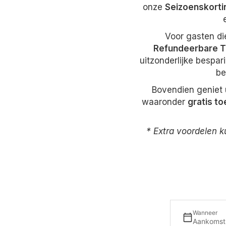
onze
Seizoenskorti
Voor gasten di
Refundeerbare T
uitzonderlijke bespa
be
Bovendien geniet u
waaronder
gratis t
* Extra voordelen k
Wanneer
Aankomst