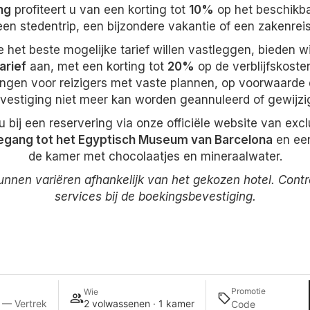
ng
profiteert u van een korting tot
10%
op het beschikbar
een stedentrip, een bijzondere vakantie of een zakenreis
e het beste mogelijke tarief willen vastleggen, bieden w
arief
aan, met een korting tot
20%
op de verblijfskoste
ringen voor reizigers met vaste plannen, op voorwaarde 
vestiging niet meer kan worden geannuleerd of gewijzi
 bij een reservering via onze officiële website van exc
oegang tot het Egyptisch Museum van Barcelona
en ee
de kamer met chocolaatjes en mineraalwater.
unnen variëren afhankelijk van het gekozen hotel. Cont
services bij de boekingsbevestiging.
Promotie
Wie
 — Vertrek
2 volwassenen · 1 kamer