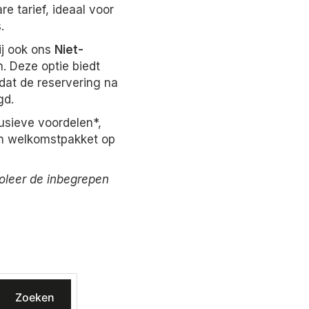
e tarief, ideaal voor
.
ij ook ons
Niet-
n. Deze optie biedt
dat de reservering na
gd.
lusieve voordelen*,
n welkomstpakket op
roleer de inbegrepen
Zoeken