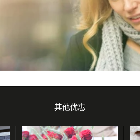
 alt="Derby Hotels Collection">
其他优惠