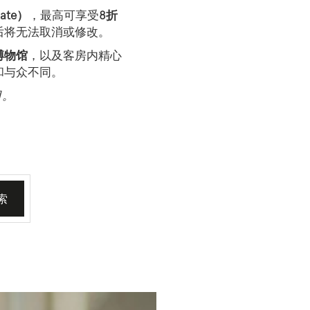
ate）
，最高可享受
8折
后将无法取消或修改。
博物馆
，以及客房内精心
和与众不同。
目。
索