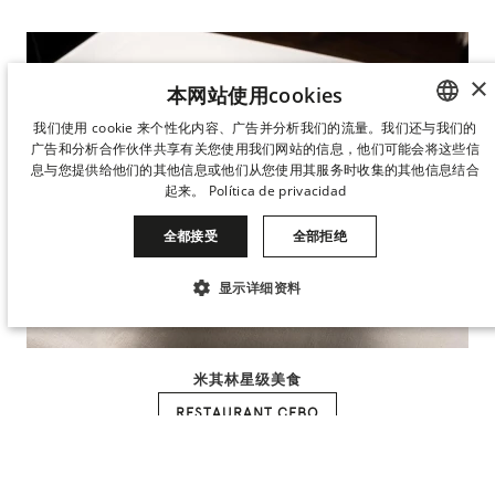
×
本网站使用cookies
我们使用 cookie 来个性化内容、广告并分析我们的流量。我们还与我们的
广告和分析合作伙伴共享有关您使用我们网站的信息，他们可能会将这些信
SPANISH
息与您提供给他们的其他信息或他们从您使用其服务时收集的其他信息结合
ENGLISH
起来。
Política de privacidad
CATALAN
全都接受
全部拒绝
GERMAN
显示详细资料
FRENCH
绝对必要
表现
瞄准
功能性
ITALIAN
CHINESE (SIMPLIFIED)
米其林星级美食
未分类
JAPANESE
RESTAURANT CEBO
何时
管理我的预订
何人
KOREAN
绝对必要
表现
瞄准
功能性
DUTCH
未分类