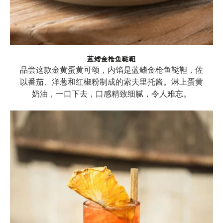
蓝鳍金枪鱼鞑靼
品尝这款金黄蛋黄可颂，内馅是蓝鳍金枪鱼鞑靼，佐
以番茄、洋葱和红椒粉制成的索夫里托酱。淋上蛋黄
奶油，一口下去，口感精致细腻，令人难忘。