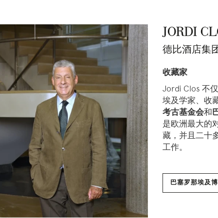
JORDI C
德比酒店集
收藏家
Jordi Cl
埃及学家、收
考古基金会
和
是欧洲最大的
藏，并且二十
工作。
巴塞罗那埃及博