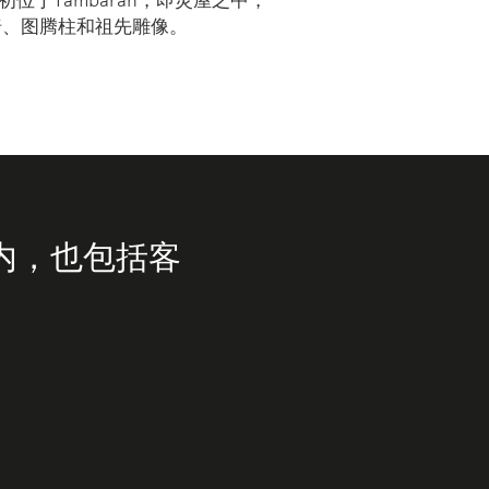
位于Tambaran，即灵屋之中，
椅、图腾柱和祖先雕像。
内，也包括客