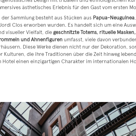
itgenössisches Design mit tribalem und ethnologischem Kun
mmersives ästhetisches Erlebnis für den Gast vom ersten M
rn der Sammlung besteht aus Stücken aus
Papua-Neuguinea
ordi Clos erworben wurden. Es handelt sich um eine Ausw
 visueller Vielfalt, die
geschnitzte Totems, rituelle Masken,
, Trommeln und Ahnenfiguren
umfasst, viele davon verbunden
äusern. Diese Werke dienen nicht nur der Dekoration, so
 Kulturen, die ihre Traditionen über die Zeit hinweg leben
 Hotel einen einzigartigen Charakter im internationalen 