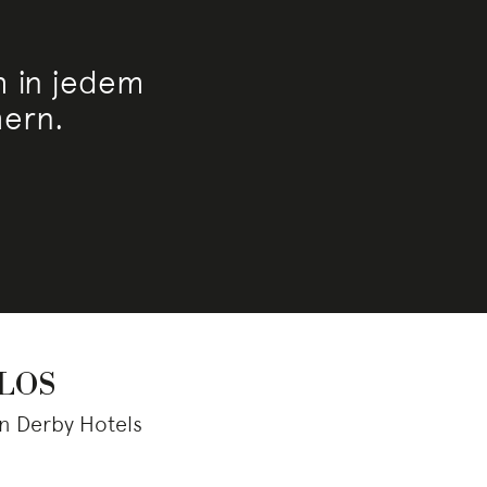
h in jedem
mern.
CLOS
n Derby Hotels