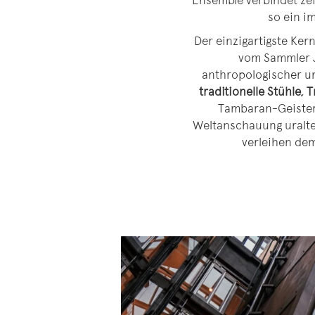
Ensemble verbindet ze
so ein i
Der einzigartigste Ke
vom Sammler J
anthropologischer und
traditionelle Stühle
Tambaran-Geisterh
Weltanschauung uralter
verleihen dem