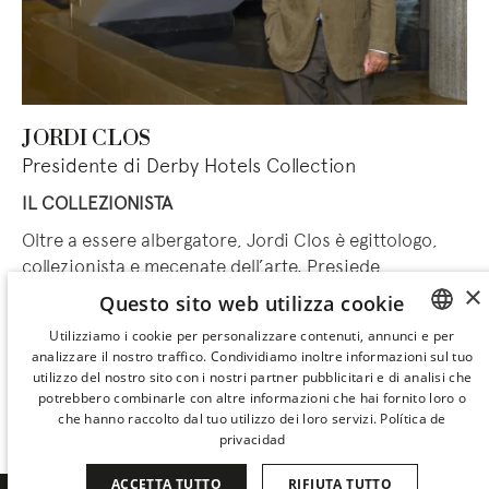
JORDI CLOS
Presidente di Derby Hotels Collection
IL COLLEZIONISTA
Oltre a essere albergatore, Jordi Clos è egittologo,
collezionista e mecenate dell’arte. Presiede
×
la
Fondazione Archeologica Clos
e il
Museo Egizio di
Questo sito web utilizza cookie
Barcellona
, la più grande collezione privata di arte
Utilizziamo i cookie per personalizzare contenuti, annunci e per
egizia in Europa aperta al pubblico, e finanzia da
analizzare il nostro traffico. Condividiamo inoltre informazioni sul tuo
SPANISH
oltre vent’anni scavi archeologici in Egitto.
utilizzo del nostro sito con i nostri partner pubblicitari e di analisi che
ENGLISH
potrebbero combinarle con altre informazioni che hai fornito loro o
che hanno raccolto dal tuo utilizzo dei loro servizi.
Política de
CATALAN
MUSEO EGIZIO DI BARCELLONA
privacidad
GERMAN
ACCETTA TUTTO
RIFIUTA TUTTO