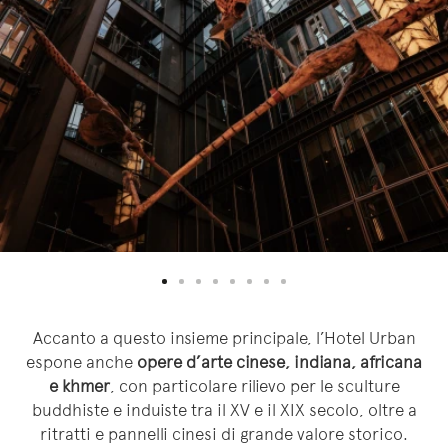
Accanto a questo insieme principale, l’Hotel Urban
espone anche
opere d’arte cinese, indiana, africana
e khmer
, con particolare rilievo per le sculture
buddhiste e induiste tra il XV e il XIX secolo, oltre a
ritratti e pannelli cinesi di grande valore storico.