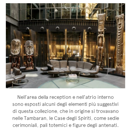
Nell’area della reception e nell’atrio interno
sono esposti alcuni degli elementi più suggestivi
di questa collezione, che in origine si trovavano
nelle Tambaran, le Case degli Spiriti, come sedie
cerimoniali, pali totemici e figure degli antenati.