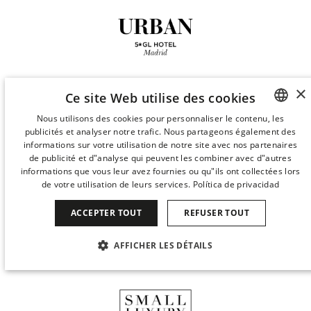
×
COOKIES
CONFIDENTIALITÉ
Ce site Web utilise des cookies
AVIS JURIDIQUE
CARTE INTERNET
Nous utilisons des cookies pour personnaliser le contenu, les
publicités et analyser notre trafic. Nous partageons également des
SPANISH
FACEBOOK
INSTAGRAM
informations sur votre utilisation de notre site avec nos partenaires
ENGLISH
de publicité et d"analyse qui peuvent les combiner avec d"autres
TIKTOK
LINKEDIN
informations que vous leur avez fournies ou qu"ils ont collectées lors
CATALAN
de votre utilisation de leurs services.
Política de privacidad
TRAVAILLEZ AVEC NOUS
DURABILITÉ
GERMAN
ACCEPTER TOUT
REFUSER TOUT
FRENCH
AFFICHER LES DÉTAILS
ITALIAN
CHINESE (SIMPLIFIED)
STRICTEMENT NÉCESSAIRES
PERFORMANCE
JAPANESE
CIBLAGE
FONCTIONNALITÉ