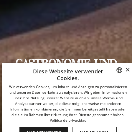
GASTRONOMIE UND
×
Diese Webseite verwendet
KUNST IM HERZEN
Cookies.
SPANISH
Wir verwenden Cookies, um Inhalte und Anzeigen zu personalisieren
VON MADRID
und unseren Datenverkehr zu analysieren. Wir geben Informationen
ENGLISH
über Ihre Nutzung unserer Website auch an unsere Werbe- und
Analysepartner weiter, die diese möglicherweise mit anderen
CATALAN
Das Hotel Urban 5*GL ist eine Ikone der
Informationen kombinieren, die Sie ihnen bereitgestellt haben oder
Modernität, Avantgarde, Gastronomie und des
die sie im Rahmen Ihrer Nutzung ihrer Dienste gesammelt haben.
GERMAN
Política de privacidad
Luxus. Charme und Glamour verbinden sich zu
FRENCH
einer exklusiven Atmosphäre im Zentrum der