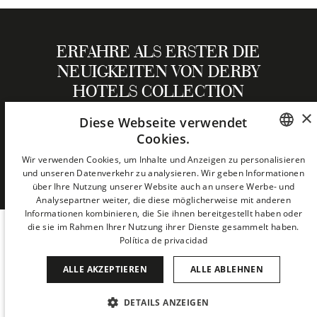
ERFAHRE ALS ERSTER DIE
NEUIGKEITEN VON DERBY
HOTELS COLLECTION
×
Diese Webseite verwendet
Cookies.
NEWSLETTER
SPANISH
Wir verwenden Cookies, um Inhalte und Anzeigen zu personalisieren
und unseren Datenverkehr zu analysieren. Wir geben Informationen
ENGLISH
über Ihre Nutzung unserer Website auch an unsere Werbe- und
Analysepartner weiter, die diese möglicherweise mit anderen
CATALAN
Informationen kombinieren, die Sie ihnen bereitgestellt haben oder
die sie im Rahmen Ihrer Nutzung ihrer Dienste gesammelt haben.
GERMAN
Política de privacidad
FRENCH
ALLE AKZEPTIEREN
ALLE ABLEHNEN
ITALIAN
CHINESE (SIMPLIFIED)
COOKIES
DATENSCHUTZ
DETAILS ANZEIGEN