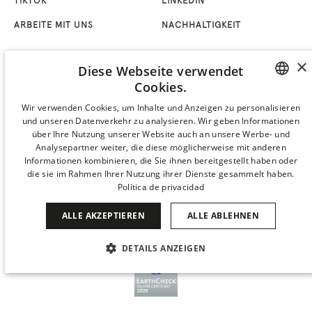
TIKTOK
LINKEDIN
ARBEITE MIT UNS
NACHHALTIGKEIT
×
Diese Webseite verwendet
Cookies.
SPANISH
Wir verwenden Cookies, um Inhalte und Anzeigen zu personalisieren
und unseren Datenverkehr zu analysieren. Wir geben Informationen
ENGLISH
über Ihre Nutzung unserer Website auch an unsere Werbe- und
Analysepartner weiter, die diese möglicherweise mit anderen
CATALAN
Informationen kombinieren, die Sie ihnen bereitgestellt haben oder
die sie im Rahmen Ihrer Nutzung ihrer Dienste gesammelt haben.
GERMAN
Política de privacidad
FRENCH
ALLE AKZEPTIEREN
ALLE ABLEHNEN
ITALIAN
CHINESE (SIMPLIFIED)
DETAILS ANZEIGEN
JAPANESE
UNBEDINGT ERFORDERLICH
PERFORMANCE
KOREAN
TARGETING
FUNKTIONALITÄT