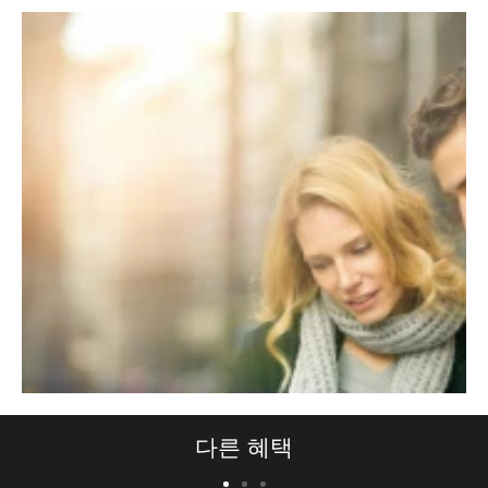
title="Derby Hotels Collection" alt="Derby Hotels
ti
Collection">
Co
다른 혜택