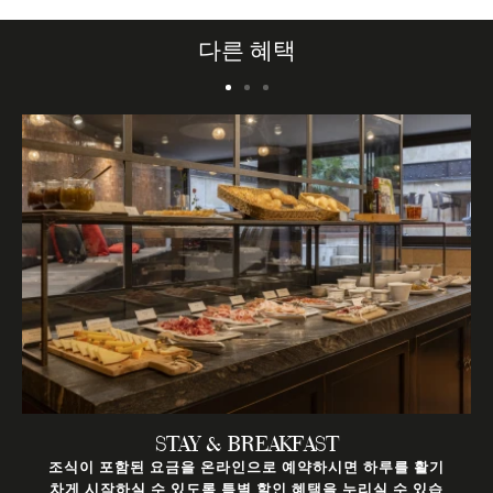
n"
title="Escapada romántica con Derby Hotels Collection"
ti
 un
alt="Se ve un ramo de rosas rojas con hojas verdes en un
al
다른 혜택
jarrón.">
ja
STAY & BREAKFAST
조식이 포함된 요금을 온라인으로 예약하시면 하루를 활기
차게 시작하실 수 있도록 특별 할인 혜택을 누리실 수 있습