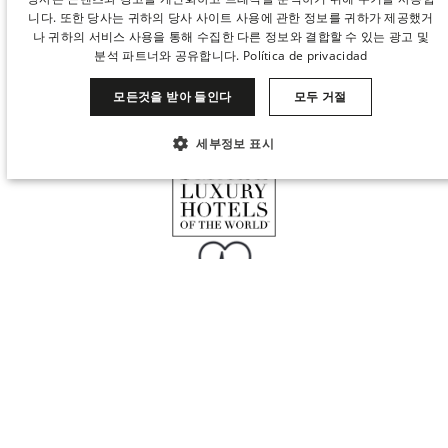
저희와 함께 일하세요
지속가능성
니다. 또한 당사는 귀하의 당사 사이트 사용에 관한 정보를 귀하가 제공했거
SPANISH
나 귀하의 서비스 사용을 통해 수집한 다른 정보와 결합할 수 있는 광고 및
ENGLISH
분석 파트너와 공유합니다.
Política de privacidad
CATALAN
모든것을 받아 들인다
모두 거절
GERMAN
세부정보 표시
FRENCH
꼭 필요한
성능
타겟팅
기능성
ITALIAN
CHINESE (SIMPLIFIED)
분류되지 않음
JAPANESE
When
Manage my booking
Who
KOREAN
꼭 필요한
성능
타겟팅
기능성
DUTCH
분류되지 않음
Room 1
꼭 필요한 쿠키는 사용자 로그인 및 계정 관리와 같은 핵심 웹사이트 기능을 허용
합니다. 꼭 필요한 쿠키가 없으면 웹사이트를 제대로 사용할 수 없습니다.
adults
2
From 13 years
이름
공급자 / 도메인
만료
설명
children
BatchID
0
.hotelurban.com
1초
ID del batch del
© 2026 Derby Hotels. 판권 소유.
Up to 12 years