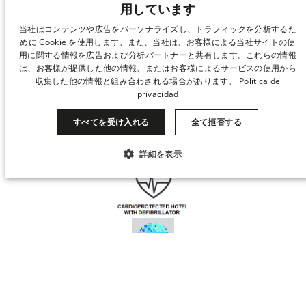
用しています
私たちと一緒に働こう
持続可能性
SPANISH
当社はコンテンツや広告をパーソナライズし、トラフィックを分析するた
めに Cookie を使用します。また、当社は、お客様による当社サイトの使
ENGLISH
用に関する情報を広告および分析パートナーと共有します。これらの情報
は、お客様が提供した他の情報、またはお客様によるサービスの使用から
CATALAN
収集した他の情報と組み合わされる場合があります。
Política de
privacidad
GERMAN
FRENCH
すべてを受け入れる
全て拒否する
ITALIAN
詳細を表示
CHINESE (SIMPLIFIED)
必ず必要
パフォーマンス
ターゲティング
JAPANESE
KOREAN
機能性
未分類
DUTCH
いつ
マネージ・マイ・ブッキング
誰
必ず必要
パフォーマンス
ターゲティング
機能性
未分類
​客室 1
© 2026 Derby Hotels. 無断転載を禁じます.
必ず必要な Cookie により、ユーザーのログインやアカウント管理などの Web