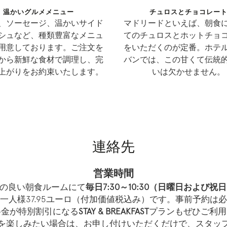
温かいグルメメニュー
チュロスとチョコレー
、ソーセージ、温かいサイド
マドリードといえば、朝食
シュなど、種類豊富なメニュ
てのチュロスとホットチョ
用意しております。ご注文を
をいただくのが定番。ホテ
から新鮮な食材で調理し、完
バンでは、この甘くて伝統
上がりをお約束いたします。
いは欠かせません。
連絡先
営業時間
の良い朝食ルームにて
毎日7:30～10:30（日曜日および祝日
一人様37.95ユーロ（付加価値税込み）です。事前予約は
料金が特別割引になる
STAY & BREAKFAST
プランもぜひご利用
を楽しみたい場合は、お申し付けいただくだけで、スタッ