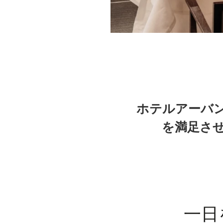
jarrón sobre un mantel
title="Hotel Urban Madrid" alt
bebidas.">
ホテルアーバ
を満足さ
一日