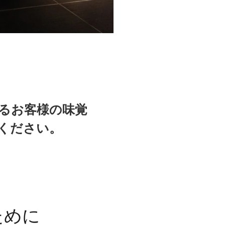
barra central con utensilios y
title="Hotel Urban Madrid" al
iluminación cálida.">
るお客様の味覚
ください。
ために