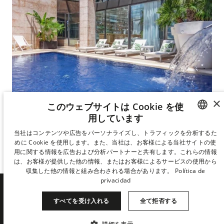
×
このウェブサイトは Cookie を使
用しています
バーとプールのあるテラス
SPANISH
当社はコンテンツや広告をパーソナライズし、トラフィックを分析するた
めに Cookie を使用します。また、当社は、お客様による当社サイトの使
アーバンのテラス
ENGLISH
用に関する情報を広告および分析パートナーと共有します。これらの情報
は、お客様が提供した他の情報、またはお客様によるサービスの使用から
CATALAN
収集した他の情報と組み合わされる場合があります。
Política de
privacidad
GERMAN
FRENCH
すべてを受け入れる
全て拒否する
DERBY HOTELS COLLECTIONの
ITALIAN
最新情報をいち早くお届けしま