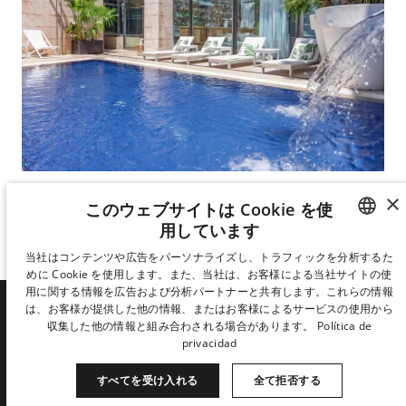
×
バーとプールのあるテラス
このウェブサイトは Cookie を使
用しています
アーバンのテラス
SPANISH
当社はコンテンツや広告をパーソナライズし、トラフィックを分析するた
めに Cookie を使用します。また、当社は、お客様による当社サイトの使
ENGLISH
用に関する情報を広告および分析パートナーと共有します。これらの情報
は、お客様が提供した他の情報、またはお客様によるサービスの使用から
CATALAN
収集した他の情報と組み合わされる場合があります。
Política de
DERBY HOTELS COLLECTION
privacidad
GERMAN
の最新情報をいち早くお届けし
FRENCH
すべてを受け入れる
全て拒否する
ます