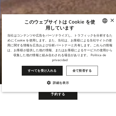
×
このウェブサイトは Cookie を使
マドリードの中心で
用しています
SPANISH
当社はコンテンツや広告をパーソナライズし、トラフィックを分析するた
味わう美食とアート
めに Cookie を使用します。また、当社は、お客様による当社サイトの使
ENGLISH
用に関する情報を広告および分析パートナーと共有します。これらの情報
は、お客様が提供した他の情報、またはお客様によるサービスの使用から
CATALAN
Hotel Urban 5*GLは、モダンさ、革新性、美食、
収集した他の情報と組み合わされる場合があります。
Política de
privacidad
GERMAN
そしてラグジュアリーを象徴する存在です。魅力
と華やかさが融合し、スペインの首都の中心で特
FRENCH
すべてを受け入れる
全て拒否する
別な空間を生み出しています。
ITALIAN
詳細を表示
CHINESE (SIMPLIFIED)
…
必ず必要
パフォーマンス
ターゲティング
予約する
JAPANESE
KOREAN
機能性
未分類
DUTCH