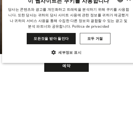
이 웹사이트는 쿠키를 사용합니다
나는 미식과 예술
당사는 콘텐츠와 광고를 개인화하고 트래픽을 분석하기 위해 쿠키를 사용합
니다. 또한 당사는 귀하의 당사 사이트 사용에 관한 정보를 귀하가 제공했거
SPANISH
나 귀하의 서비스 사용을 통해 수집한 다른 정보와 결합할 수 있는 광고 및
ENGLISH
분석 파트너와 공유합니다.
Política de privacidad
Hotel Urban 5*GL은 현대성, 전위성, 미식, 그리고
럭셔리의 상징입니다. 매력과 화려함이 어우러져 스
CATALAN
모든것을 받아 들인다
모두 거절
페인 수도 중심부에 특별한 분위기를 만들어냅니다.
GERMAN
세부정보 표시
FRENCH
…
꼭 필요한
성능
타겟팅
기능성
ITALIAN
예약
CHINESE (SIMPLIFIED)
분류되지 않음
JAPANESE
When
Manage my booking
When
Promotion
Who
Who
고급 미식, 예술, 디자인이 어우러진 5성급 그랜드 럭셔리 호텔
KOREAN
꼭 필요한
성능
타겟팅
기능성
DUTCH
분류되지 않음
Hotel Urban 5*GL은 마드리드의 금융, 정
Room 1
Room 1
치, 문화, 상업의 중심지에 자리하고 있습니
꼭 필요한 쿠키는 사용자 로그인 및 계정 관리와 같은 핵심 웹사이트 기능을 허용
다.
세련된 미식 제안과 전위적인 건축과 현
합니다. 꼭 필요한 쿠키가 없으면 웹사이트를 제대로 사용할 수 없습니다.
adults
adults
대적 디자인의 완벽한 조화가 마드리드 데
2
2
From 13 years
From 13 years
로스 아우스트리아스 한가운데서 특별한 호
이름
공급자 / 도메인
만료
설명