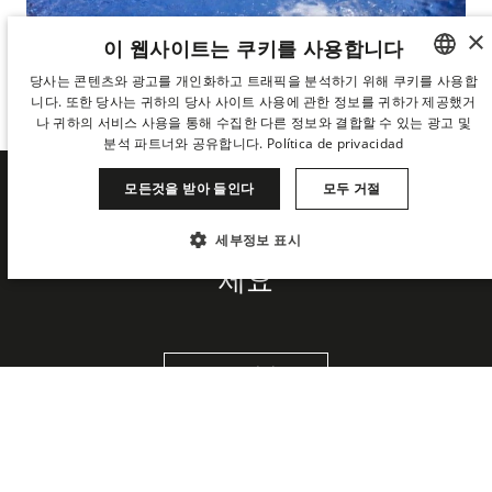
×
이 웹사이트는 쿠키를 사용합니다
바와 수영장이 있는 테라스
당사는 콘텐츠와 광고를 개인화하고 트래픽을 분석하기 위해 쿠키를 사용합
어반 테라스
니다. 또한 당사는 귀하의 당사 사이트 사용에 관한 정보를 귀하가 제공했거
SPANISH
나 귀하의 서비스 사용을 통해 수집한 다른 정보와 결합할 수 있는 광고 및
ENGLISH
분석 파트너와 공유합니다.
Política de privacidad
CATALAN
모든것을 받아 들인다
모두 거절
DERBY HOTELS COLLECTION
GERMAN
세부정보 표시
의 최신 소식을 가장 먼저 받아보
FRENCH
세요
꼭 필요한
성능
타겟팅
기능성
ITALIAN
CHINESE (SIMPLIFIED)
분류되지 않음
JAPANESE
뉴스레터
When
Manage my booking
When
Promotion
Who
Who
KOREAN
꼭 필요한
성능
타겟팅
기능성
DUTCH
분류되지 않음
Room 1
Room 1
꼭 필요한 쿠키는 사용자 로그인 및 계정 관리와 같은 핵심 웹사이트 기능을 허용