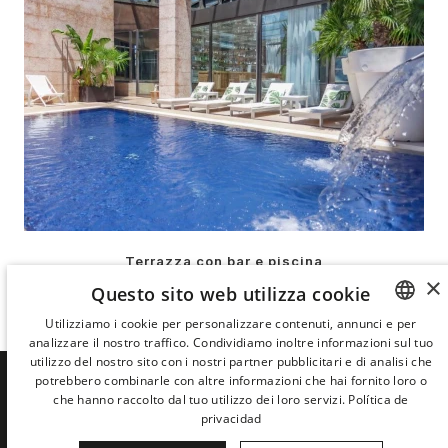
Terrazza con bar e piscina
×
Questo sito web utilizza cookie
LA TERRAZZA DELL'URBAN
Utilizziamo i cookie per personalizzare contenuti, annunci e per
analizzare il nostro traffico. Condividiamo inoltre informazioni sul tuo
SPANISH
utilizzo del nostro sito con i nostri partner pubblicitari e di analisi che
ENGLISH
potrebbero combinarle con altre informazioni che hai fornito loro o
che hanno raccolto dal tuo utilizzo dei loro servizi.
Política de
SCOPRI PER PRIMO LE NOVITÀ DI
CATALAN
privacidad
DERBY HOTELS COLLECTION
GERMAN