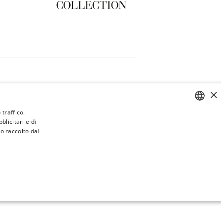
×
 traffico.
blicitari e di
SPANISH
o raccolto dal
ENGLISH
CATALAN
GERMAN
FRENCH
ITÀ
NON CLASSIFICATI
ITALIAN