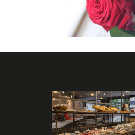
jas con hojas verdes en un
title="Escapada romántica co
jarrón.">