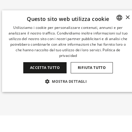
×
Questo sito web utilizza cookie
Utilizziamo i cookie per personalizzare contenuti, annunci e per
analizzare il nostro traffico. Condividiamo inoltre informazioni sul tuo
SPANISH
utilizzo del nostro sito con i nostri partner pubblicitari e di analisi che
ENGLISH
potrebbero combinarle con altre informazioni che hai fornito loro o
che hanno raccolto dal tuo utilizzo dei loro servizi.
Política de
CATALAN
privacidad
GERMAN
ACCETTA TUTTO
RIFIUTA TUTTO
FRENCH
MOSTRA DETTAGLI
ITALIAN
CHINESE (SIMPLIFIED)
STRETTAMENTE NECESSARI
PERFORMANCE
JAPANESE
TARGETING
FUNZIONALITÀ
KOREAN
NON CLASSIFICATI
Quando
La mia prenotazione
Chi
DUTCH