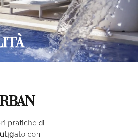
LITÀ
URBAN
ri pratiche di
ծակցato con