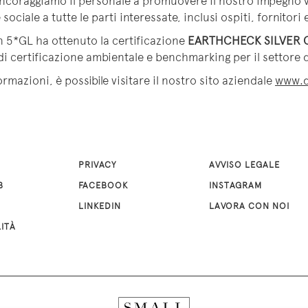
coraggiamo il personale a promuovere il nostro impegno ver
sociale a tutte le parti interessate, inclusi ospiti, fornitori 
n 5*GL ha ottenuto la certificazione
EARTHCHECK SILVER C
certificazione ambientale e benchmarking per il settore de
rmazioni, è possibile visitare il nostro sito aziendale
www.d
PRIVACY
AVVISO LEGALE
B
FACEBOOK
INSTAGRAM
LINKEDIN
LAVORA CON NOI
LITÀ