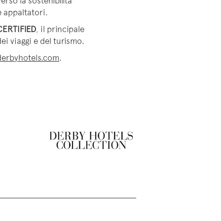
so la sostenibilità
e appaltatori.
ERTIFIED
, il principale
i viaggi e del turismo.
erbyhotels.com
.