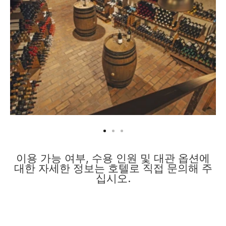
on
title="Hotel Urban Madrid" alt="Se ve una bodega
ti
con
con barricas de madera y estanterías llenas de
in
botellas, iluminadas con lámparas colgantes.">
il
이용 가능 여부, 수용 인원 및 대관 옵션에
대한 자세한 정보는 호텔로 직접 문의해 주
십시오.