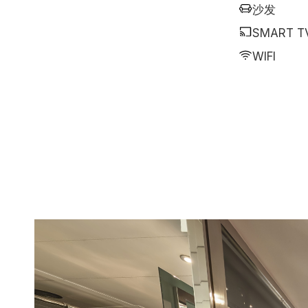
沙发
SMART T
WIFI