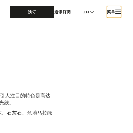
预订
通讯订阅
ZH
菜单
最引人注目的特色是高达
光线。
木、石灰石、危地马拉绿