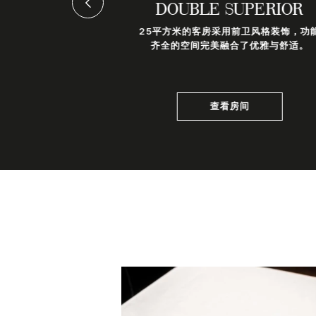
PERIOR
DOUBLE SUPERIOR
25平方米的客房采用前卫风格装饰，功
EX
齐全的空间完美融合了优雅与舒适。
式客房分布在两层，
方米的起居室位于上
间
查看房间