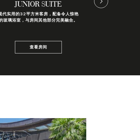
JUNIOR SUITE
DOUBL
现代实用的32平方米客房，配备令人惊艳
D
的玻璃浴室，与房间其他部分完美融合。
面积为 32 平
卧室位于下层，1
查看房间