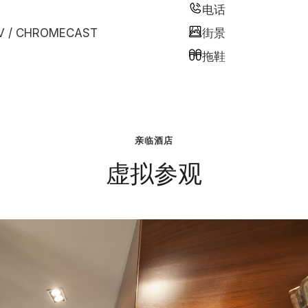
电话
V / CHROMECAST
街景
拖鞋
亲临酒店
虚拟参观