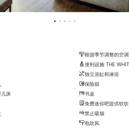
根据季节调整的空调
便利设施 THE WHIT
独立浴缸和淋浴
机
保险箱
婴儿床
书桌
免费迷你吧提供软饮
犬
禁止吸烟
电吹风