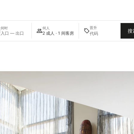
晋升
何时
何人
搜
入口 — 出口
2 成人 · 1 间客房