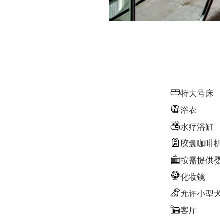
特大号床
浴衣
水疗浴缸
胶囊咖啡
按需提供
化妆镜
允许小型
客厅