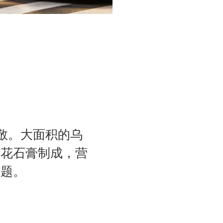
e.">
title="Hotel Urban Madrid" alt=
致敬。大面积的乌
雪花石膏制成，营
主题。