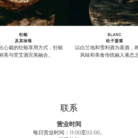
牡蛎
BLANC
及其珍珠
松子菠菜
出心裁的牡蛎享用方式，牡蛎
以白兰地和雪利酒为基酒，
鲜美与苦艾酒完美融合。
风味和美食传统融入液态
联系
营业时间
每日营业时间：11:00至02:00。