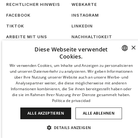
RECHTLICHER HINWEIS
WEBKARTE
FACEBOOK
INSTAGRAM
TIKTOK
LINKEDIN
ARBEITE MIT UNS
NACHHALTIGKEIT
×
Diese Webseite verwendet
Cookies.
SPANISH
Wir verwenden Cookies, um Inhalte und Anzeigen zu personalisieren
und unseren Datenverkehr zu analysieren. Wir geben Informationen
ENGLISH
über Ihre Nutzung unserer Website auch an unsere Werbe- und
Analysepartner weiter, die diese möglicherweise mit anderen
CATALAN
Informationen kombinieren, die Sie ihnen bereitgestellt haben oder
die sie im Rahmen Ihrer Nutzung ihrer Dienste gesammelt haben.
GERMAN
Política de privacidad
FRENCH
ALLE AKZEPTIEREN
ALLE ABLEHNEN
ITALIAN
CHINESE (SIMPLIFIED)
DETAILS ANZEIGEN
JAPANESE