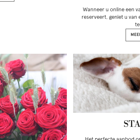
Wanneer u online een va
reserveert, geniet u van
te
MEE
STA
Het perfecte aanbod om