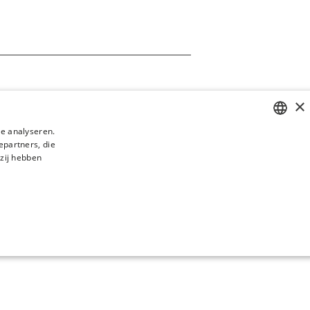
×
te analyseren.
epartners, die
SPANISH
 zij hebben
ENGLISH
CATALAN
GERMAN
FRENCH
NIET-GECLASSIFICEERD
ITALIAN
CHINESE (SIMPLIFIED)
JAPANESE