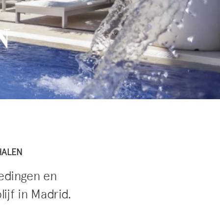
N
HALEN
iedingen en
ijf in Madrid.