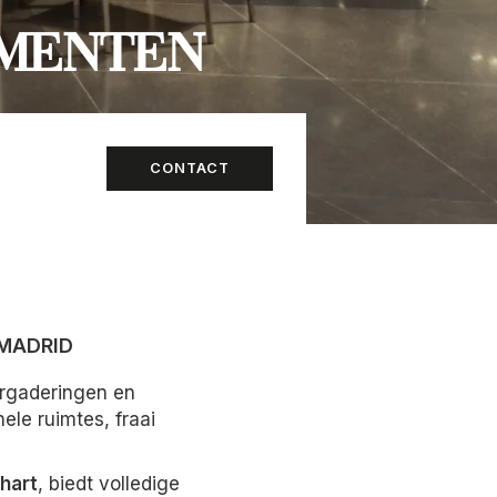
EMENTEN
CONTACT
 MADRID
ergaderingen en
le ruimtes, fraai
chart
, biedt volledige