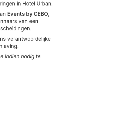
ringen in Hotel Urban.
van
Events by CEBO
,
innaars van een
rscheidingen.
ons verantwoordelijke
nleving.
ze indien nodig te