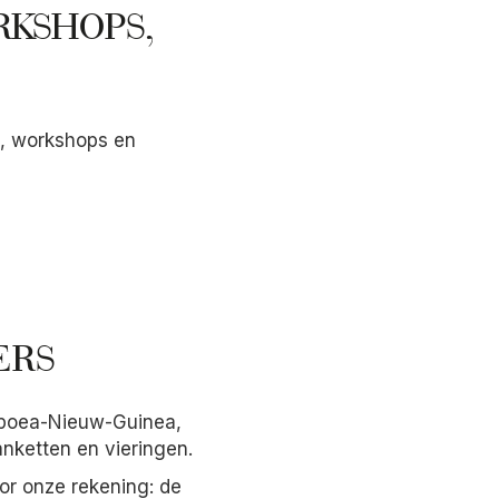
RKSHOPS,
n, workshops en
ERS
 Papoea-Nieuw-Guinea,
banketten en vieringen.
oor onze rekening: de