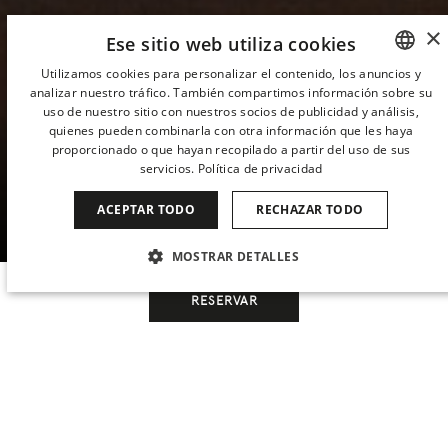
×
Ese sitio web utiliza cookies
Utilizamos cookies para personalizar el contenido, los anuncios y
analizar nuestro tráfico. También compartimos información sobre su
SPANISH
uso de nuestro sitio con nuestros socios de publicidad y análisis,
ENGLISH
quienes pueden combinarla con otra información que les haya
HABITACIONES Y
proporcionado o que hayan recopilado a partir del uso de sus
CATALAN
servicios.
Política de privacidad
SUITES
GERMAN
ACEPTAR TODO
RECHAZAR TODO
FRENCH
MOSTRAR DETALLES
ITALIAN
CHINESE (SIMPLIFIED)
COOKIES ESTRICTAMENTE NECESARIAS
RESERVAR
JAPANESE
COOKIES DE RENDIMIENTO
KOREAN
COOKIES DE PREFERENCIAS
Cuándo
Gestiona tu reserva
Cuándo
Promoción
Quién
Quién
DUTCH
HABITACIONES DE GRAN LUJO EN EL CENTRO DE MADRID
Las 96 habitaciones y las elegantes suites
COOKIES DE FUNCIONALIDAD