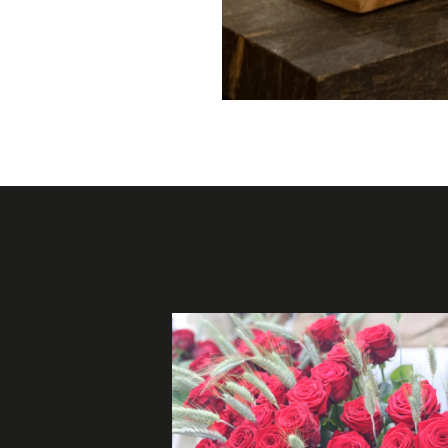
s Collection">
title="Buffet de Desayuno De
utensilios en un comedor con