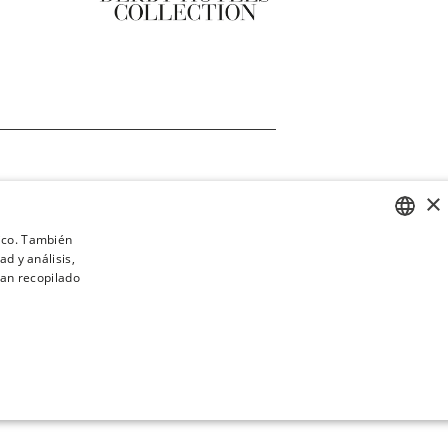
×
fico. También
d y análisis,
SPANISH
an recopilado
ENGLISH
CATALAN
GERMAN
FRENCH
COOKIES DE FUNCIONALIDAD
ITALIAN