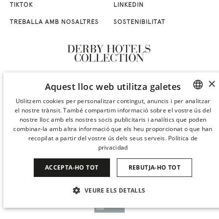
TIKTOK
LINKEDIN
TREBALLA AMB NOSALTRES
SOSTENIBILITAT
×
Aquest lloc web utilitza galetes
Utilitzem cookies per personalitzar contingut, anuncis i per analitzar
el nostre trànsit. També compartim informació sobre el vostre ús del
SPANISH
nostre lloc amb els nostres socis publicitaris i analítics que poden
ENGLISH
combinar-la amb altra informació que els heu proporcionat o que han
recopilat a partir del vostre ús dels seus serveis.
Política de
CATALAN
privacidad
GERMAN
ACCEPTA-HO TOT
REBUTJA-HO TOT
FRENCH
VEURE ELS DETALLS
ITALIAN
CHINESE (SIMPLIFIED)
ESTRICTAMENT NECESSÀRIES
RENDIMENT