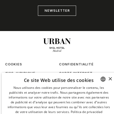
NEWSLETTER
COOKIES
CONFIDENTIALITÉ
AVIS JURIDIQUE
CARTE INTERNET
×
Ce site Web utilise des cookies
FACEBOOK
INSTAGRAM
Nous utilisons des cookies pour personnaliser le contenu, les
TIKTOK
LINKEDIN
publicités et analyser notre trafic. Nous partageons également des
SPANISH
informations sur votre utilisation de notre site avec nos partenaires
TRAVAILLEZ AVEC NOUS
DURABILITÉ
ENGLISH
de publicité et d"analyse qui peuvent les combiner avec d"autres
informations que vous leur avez fournies ou qu"ils ont collectées lors
CATALAN
de votre utilisation de leurs services.
Política de privacidad